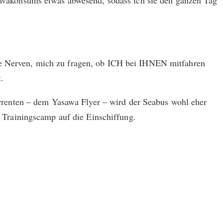
n Kavakonsums etwas abwesend, sodass ich sie den ganzen Tag
die Nerven, mich zu fragen, ob ICH bei IHNEN mitfahren
t.
renten – dem Yasawa Flyer – wird der Seabus wohl eher
Trainingscamp auf die Einschiffung.