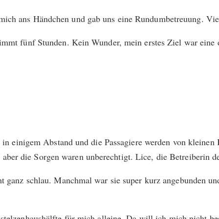
mich ans Händchen und gab uns eine Rundumbetreuung. Viell
timmt fünf Stunden. Kein Wunder, mein erstes Ziel war eine d
en in einigem Abstand und die Passagiere werden von kleinen 
ber die Sorgen waren unberechtigt. Lice, die Betreiberin d
ht ganz schlau. Manchmal war sie super kurz angebunden und 
stelzenhaushälfte für mich alleine. Da will ich mich nicht b