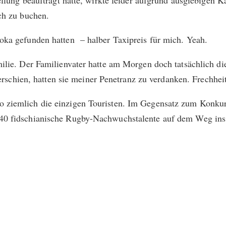
tellung beauftragt hatte, wirkte leider aufgrund ausgiebige
och zu buchen.
oka gefunden hatten – halber Taxipreis für mich. Yeah.
milie. Der Familienvater hatte am Morgen doch tatsächlich 
 erschien, hatten sie meiner Penetranz zu verdanken. Frechhei
 ziemlich die einzigen Touristen. Im Gegensatz zum Konkur
40 fidschianische Rugby-Nachwuchstalente auf dem Weg ins 