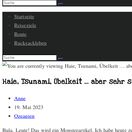
Startseite
Reiseziele
Route
Rucksackleben
Haie, Tsunami, Übelkeit … aber sehr 
Beitrags-
Anne
Autor:
Beitrag
19. Mai 2023
veröffentlicht:
Beitrags-
Ozeanien
Kategorie:
Bula, Leute! Das wird ein Monsterartikel. Ich habe heute z